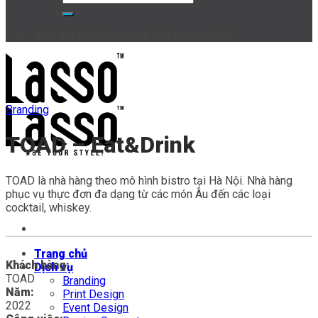
Add anything here or just remove it...
Branding
TOAD – Eat&Drink
TOAD là nhà hàng theo mô hình bistro tại Hà Nội. Nhà hàng
phục vụ thực đơn đa dạng từ các món Âu đến các loại
cocktail, whiskey.
Trang chủ
Khách hàng:
Dịch vụ
TOAD
Branding
Năm:
Print Design
2022
Event Design