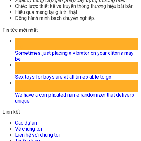
Agency cung cấp giải pháp xây dựng thương hiệu.
Chiếc lược thiết kế và truyền thông thương hiệu bài bản.
Hiệu quả mang lại giá trị thật.
Đồng hành minh bạch chuyên nghiệp.
Tin tức mới nhất
04
Th8
Sometimes, just placing a vibrator on your clitoris may
be
04
Th8
Sex toys for boys are at all times able to go
04
Th8
We have a complicated name randomizer that delivers
unique
Liên kết
Các dự án
Về chúng tôi
Liên hệ với chúng tôi
Tuyển dụng