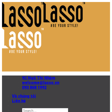
Skip
to
content
9C Ngô Thì Nhậm
welcome@lasso.vn
093 868 1992
Về chúng tôi
Liên hệ