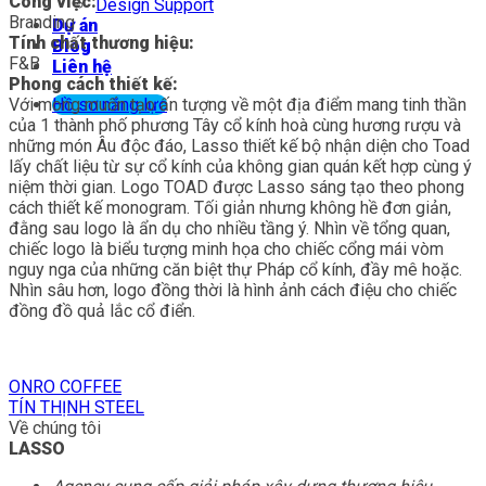
Công việc:
Design Support
Branding
Dự án
Tính chất thương hiệu:
Blog
F&B
Liên hệ
Phong cách thiết kế:
Với mong muốn tạo ấn tượng về một địa điểm mang tinh thần
Hồ sơ năng lực
của 1 thành phố phương Tây cổ kính hoà cùng hương rượu và
những món Âu độc đáo, Lasso thiết kế bộ nhận diện cho Toad
lấy chất liệu từ sự cổ kính của không gian quán kết hợp cùng ý
niệm thời gian. Logo TOAD được Lasso sáng tạo theo phong
cách thiết kế monogram. Tối giản nhưng không hề đơn giản,
đằng sau logo là ẩn dụ cho nhiều tầng ý. Nhìn về tổng quan,
chiếc logo là biểu tượng minh họa cho chiếc cổng mái vòm
nguy nga của những căn biệt thự Pháp cổ kính, đầy mê hoặc.
Nhìn sâu hơn, logo đồng thời là hình ảnh cách điệu cho chiếc
đồng đồ quả lắc cổ điển.
ONRO COFFEE
TÍN THỊNH STEEL
Về chúng tôi
LASSO