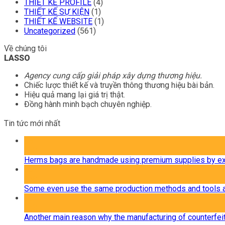
THIẾT KẾ PROFILE
(4)
THIẾT KẾ SỰ KIỆN
(1)
THIẾT KẾ WEBSITE
(1)
Uncategorized
(561)
Về chúng tôi
LASSO
Agency cung cấp giải pháp xây dựng thương hiệu.
Chiếc lược thiết kế và truyền thông thương hiệu bài bản.
Hiệu quả mang lại giá trị thật.
Đồng hành minh bạch chuyên nghiệp.
Tin tức mới nhất
06
Th8
Herms bags are handmade using premium supplies by ex
06
Th8
Some even use the same production methods and tools a
06
Th8
Another main reason why the manufacturing of counterfe