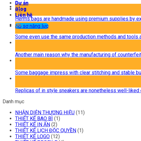
Dự án
06
Blog
Th8
Liên hệ
Herms bags are handmade using premium supplies by ex
06
Hồ sơ năng lực
Th8
Some even use the same production methods and tools a
06
Th8
Another main reason why the manufacturing of counterfe
06
Th8
Some baggage impress with clear stitching and stable bu
06
Th8
Replicas of in style sneakers are nonetheless well-liked
Danh mục
NHẬN DIỆN THƯƠNG HIỆU
(11)
THIẾT KẾ BAO BÌ
(1)
THIẾT KẾ IN ẤN
(2)
THIẾT KẾ LỊCH ĐỘC QUYỀN
(1)
THIẾT KẾ LOGO
(12)