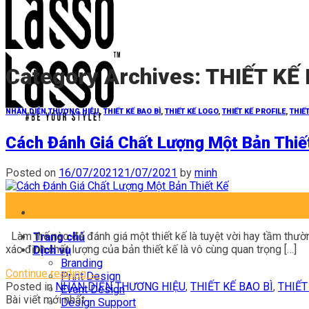
Category Archives:
THIẾT KẾ 
NHẬN DIỆN THƯƠNG HIỆU
,
THIẾT KẾ BAO BÌ
,
THIẾT KẾ LOGO
,
THIẾT KẾ PROFILE
,
THIẾ
Cách Đánh Giá Chất Lượng Một Bản Thiế
Posted on
16/07/2021
21/07/2021
by
minh
16
Th7
Làm thế nào để đánh giá một thiết kế là tuyệt vời hay tầm thườn
Trang chủ
xác định chất lượng của bản thiết kế là vô cùng quan trọng […]
Dịch vụ
Branding
Continue reading
→
Print Design
Posted in
NHẬN DIỆN THƯƠNG HIỆU
,
THIẾT KẾ BAO BÌ
,
THIẾT
Event Design
Bài viết mới nhất
Design Support