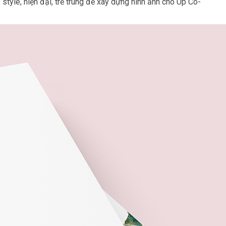
tyle, hiện đại, trẻ trung để xây dựng hình ảnh cho Up Co-