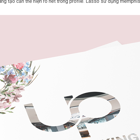
ng tạo cần thể hiện rõ nét trong profile. Lasso sử dụng memphis s