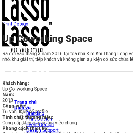
Print Design
Up Coworking Space
Ra đời vào tháng 3 năm 2016 tại tòa nhà Kim Khí Thăng Long v
nhỏ, khu giải trí, tiếp khách và không gian sự kiện có sức chứa 
Khách hàng:
Up Co-working Space
Năm:
2018
Trang chủ
Công việc:
Dịch vụ
Tư vấn, thiết kế profile
Branding
Tính chất thương hiệu:
Print Design
Cung cấp không gian làm việc chung
Event Design
Phong cách thiết kế:
Design Support