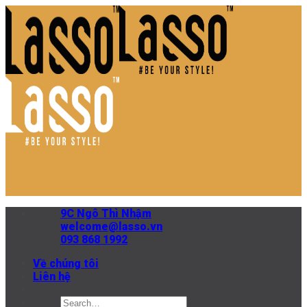
Skip
to
content
9C Ngô Thì Nhậm
welcome@lasso.vn
093 868 1992
Về chúng tôi
Liên hệ