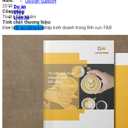
Năm:
Design Support
2019
Dự án
Công việc:
Blog
Thiết kế ấn phẩm
Liên hệ
Tính chất thương hiệu:
Đào tạo, tư vấn giải pháp kinh doanh trong lĩnh vực F&B
Hồ sơ năng lực