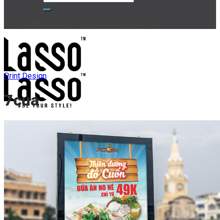
Add anything here or just remove it...
Print Design
7cua
Trang chủ
Dịch vụ
Branding
Print Design
Event Design