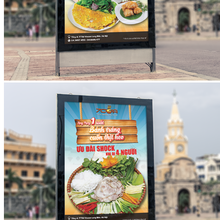
Design Support
Dự án
Blog
Liên hệ
Hồ sơ năng lực