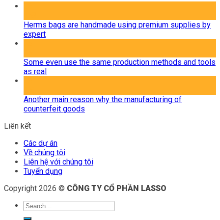
06
Th8
Herms bags are handmade using premium supplies by
expert
06
Th8
Some even use the same production methods and tools
as real
06
Th8
Another main reason why the manufacturing of
counterfeit goods
Liên kết
Các dự án
Về chúng tôi
Liên hệ với chúng tôi
Tuyển dụng
Copyright 2026 ©
CÔNG TY CỔ PHẦN LASSO