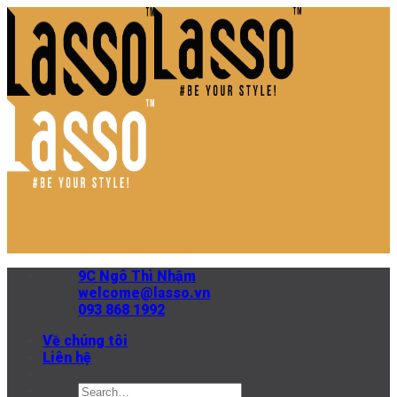
Skip
to
content
9C Ngô Thì Nhậm
welcome@lasso.vn
093 868 1992
Về chúng tôi
Liên hệ