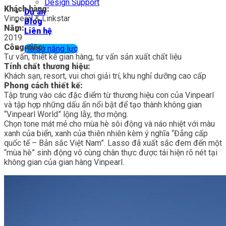
Design Support
Khách hàng:
Dự án
Vinpearl & Linkstar
Blog
Năm:
Liên hệ
2019
Công việc:
Hồ sơ năng lực
Tư vấn, thiết kế gian hàng, tư vấn sản xuất chất liệu
Tính chất thương hiệu:
Khách sạn, resort, vui chơi giải trí, khu nghỉ dưỡng cao cấp
Phong cách thiết kế:
Tập trung vào các đặc điểm từ thương hiệu con của Vinpearl
và tập hợp những dấu ấn nổi bật để tạo thành không gian
“Vinpearl World” lộng lẫy, thơ mộng.
Chọn tone mát mẻ cho mùa hè sôi động và náo nhiệt với màu
xanh của biển, xanh của thiên nhiên kèm ý nghĩa “Đẳng cấp
quốc tế – Bản sắc Việt Nam”. Lasso đã xuất sắc đem đến một
“mùa hè” sinh động vô cùng chân thực được tái hiện rõ nét tại
không gian của gian hàng Vinpearl.