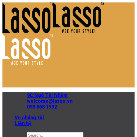
Skip
to
content
9C Ngô Thì Nhậm
welcome@lasso.vn
093 868 1992
Về chúng tôi
Liên hệ