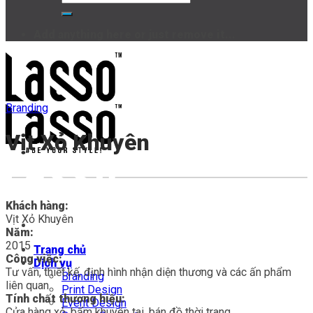
Add anything here or just remove it...
Branding
Vịt Xỏ Khuyên
Khách hàng:
Vịt Xỏ Khuyên
Năm:
2015
Trang chủ
Công việc:
Dịch vụ
Tư vấn, thiết kế, định hình nhận diện thương và các ấn phẩm
Branding
liên quan
Print Design
Tính chất thương hiệu:
Event Design
Cửa hàng xỏ, bấm khuyên tai, bán đồ thời trang.