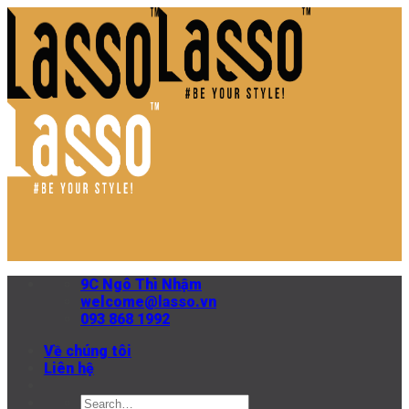
Skip
to
content
9C Ngô Thì Nhậm
welcome@lasso.vn
093 868 1992
Về chúng tôi
Liên hệ