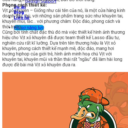
Design Support
Phong cách thiết kế:
Dự án
Vịt xỏ khuyên – Giống như cái tên của nó, là một cửa hàng kinh
Blog
doanh đặc thù, với những sản phẩm trang sức như khuyên tai,
Liên hệ
khuyên mũi, lắc… với phương châm: Độc đáo, phong cách và
thời trang.
Hồ sơ năng lực
Cũng bởi tính chất đặc thù đó mà việc thiết kế hình ảnh thương
hiệu cho Vịt xỏ khuyên đã được team thiết kế Lasso đầu tư,
nghiên cứu rất kĩ lưỡng. Dựa trên tên thương hiệu là Vịt xỏ
khuyên, phong cách thiết kế mạnh mẽ, độc đáo, mang hơi
hướng hiphop của giới trẻ, hình ảnh minh hoạ chú Vịt với
khuyên tai, khuyên mũi và thần thái rất “ngầu” đã làm hài long
được đề bài mà Vịt xỏ khuyên đưa ra.