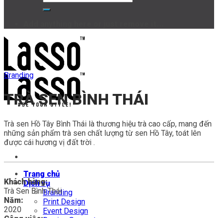
Add anything here or just remove it...
Branding
TRÀ SEN BÌNH THÁI
Trà sen Hồ Tây Bình Thái là thương hiệu trà cao cấp, mang đến
những sản phẩm trà sen chất lượng từ sen Hồ Tây, toát lên
được cái hương vị đất trời .
Trang chủ
Khách hàng:
Dịch vụ
Trà Sen Bình Thái
Branding
Năm:
Print Design
2020
Event Design