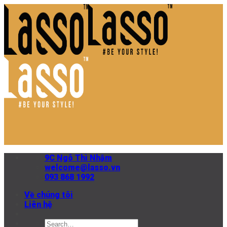
Skip
to
content
9C Ngô Thì Nhậm
welcome@lasso.vn
093 868 1992
Về chúng tôi
Liên hệ