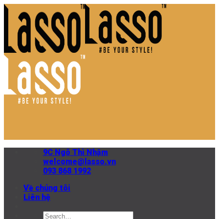
Skip
to
content
9C Ngô Thì Nhậm
welcome@lasso.vn
093 868 1992
Về chúng tôi
Liên hệ