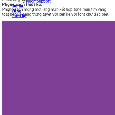
Design Support
Phong cách thiết kế:
Dự án
Phong cách mộng mơ, lãng mạn kết hợp tone màu tím vàng
Blog
toát nên vẻ sang trọng tuyệt vời xen kẽ với font chữ đặc biệt.
Liên hệ
Hồ sơ năng lực