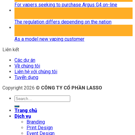
For vapers seeking to purchase Argus G4 on-line
07
Th8
The regulation differs depending on the nation
07
Th8
As a model new vaping customer
Liên kết
Các dự án
Về chúng tôi
Liên hệ với chúng tôi
Tuyển dụng
Copyright 2026 ©
CÔNG TY CỔ PHẦN LASSO
Trang chủ
Dịch vụ
Branding
Print Design
Event Design