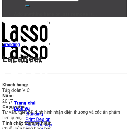
Add anything here or just remove it...
Branding
LaLaBeer
Khách hàng:
Tập đoàn VIC
Năm:
2017
Trang chủ
Công việc:
Dịch vụ
Tư vấn, thiết kế, định hình nhận diện thương và các ấn phẩm
Branding
liên quan
Print Design
Tính chất thương hiệu:
Event Design
Chuỗi cửa hàng beer bar